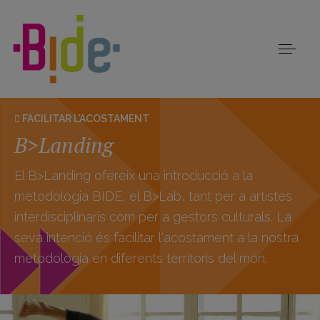
FACILITAR L'ACOSTAMENT
B>Landing
El B>Landing ofereix una introducció a la
metodologia BIDE, el B>Lab, tant per a artistes
interdisciplinaris com per a gestors culturals. La
seva intenció és facilitar l'acostament a la nostra
metodologia en diferents territoris del món.