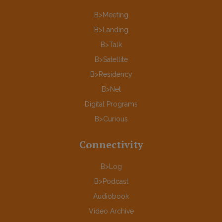
B>Meeting
B>Landing
B>Talk
B>Satellite
B>Residency
B>Net
Digital Programs
B>Curious
Connectivity
B>Log
B>Podcast
Audiobook
Video Archive