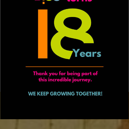
A cada B>Landing promocionem i fomentem la
mobilitat dels artistes donant beques a alguns
participants per assistir a altres programes de BIDE
durant l'any.
BIDE des de 2016 ha organitzat diferents B>Landing, al
Fòrum Cultural de Guanajuato, Universitat de
Guanajuato, Centre de les Arts de Salamanca, Centre
de Producció Contemporània - CEPRODAC, Festival
Escénico Contemporáneo (Mèxic), Universitat de
Nicòsia (Xipre), Centre de Dansa (Zaragoza, Espanya).