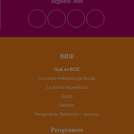
Segueix-Nos
BIDE
Què és BIDE
La nostra metodologia B>Lab
La nostra experiència
Equip
Partners
Pensaments Reflexions i opinions
Programes