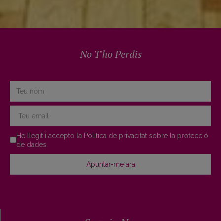
No T'ho Perdis
Terms of Service
*
He llegit i accepto la
Política de privacitat sobre la protecció
de dades
.
Apuntar-me ara