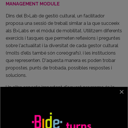
MANAGEMENT MODULE
Dins del B>Lab de gestió cultural, un facilitador
proposa una sessió de treball similar a la que succeeix
als B>Labs en el mòdul de mobilitat. Utilitzem diferents
exercicis i tasques que permeten reflexions i preguntes
sobre l'actualitat i la diversitat de cada gestor cultural
(molts d'ells també són coreògrafs), i les institucions
que representen. D'aquesta manera es poden trobar
propostes, punts de trobada, possibles respostes i
solucions.
Un altre aspecte important d'aquest programa és la
×
interacció amb la xarxa internacional de BIDE a través
de beques per atendre altres programes i
esdeveniments durant l'any. Amb això secundem
fermament la mobilitat dels artistes a tot el món.